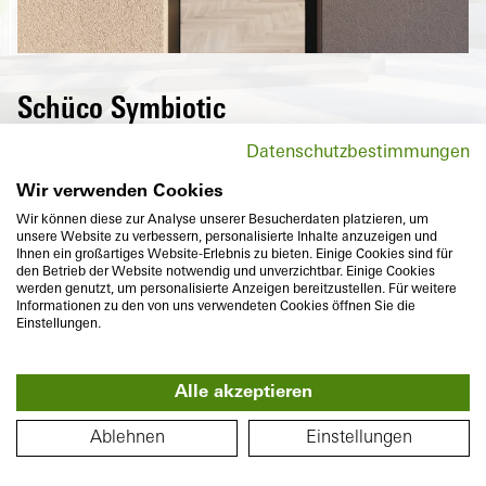
Schüco Symbiotic
Na zewnątrz wysokiej jakości purystyczna
Datenschutzbestimmungen
powierzchnia aluminiowa, natomiast
wewnątrz tworzywo sztuczne o
Wir verwenden Cookies
doskonałych właściwościach izolacji
Wir können diese zur Analyse unserer Besucherdaten platzieren, um
unsere Website zu verbessern, personalisierte Inhalte anzuzeigen und
cieplnej – idealne połączenie dwóch
Ihnen ein großartiges Website-Erlebnis zu bieten. Einige Cookies sind für
trwałych materiałów, które dzięki
den Betrieb der Website notwendig und unverzichtbar. Einige Cookies
werden genutzt, um personalisierte Anzeigen bereitzustellen. Für weitere
zlicowanemu wykończeniu spełniają
Informationen zu den von uns verwendeten Cookies öffnen Sie die
również indywidualne wyobrażenia o
Einstellungen.
wyszukanym wzornictwie i różnorodności
kolorów.
Alle akzeptieren
360°
PLAN PIĘTRA
Ablehnen
Einstellungen
Pierw