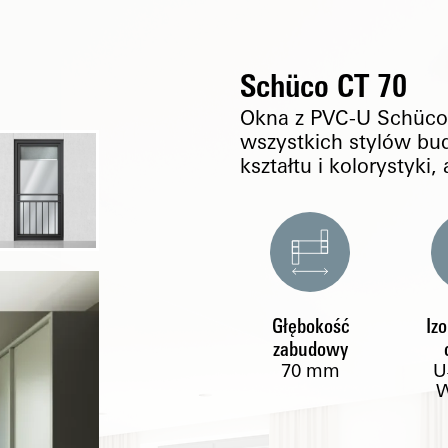
Schüco CT 70
Okna z PVC-U Schüco 
wszystkich stylów b
kształtu i kolorystyki
Głębokość
Iz
zabudowy
70
mm
U
W