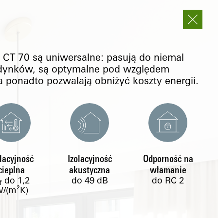
CT 70 są uniwersalne: pasują do niemal
udynków, są optymalne pod względem
, a ponadto pozwalają obniżyć koszty energii.
olacyjność
Izolacyjność
Odporność na
cieplna
akustyczna
włamanie
do
1,2
do 49 dB
do RC 2
f
/(m²K)