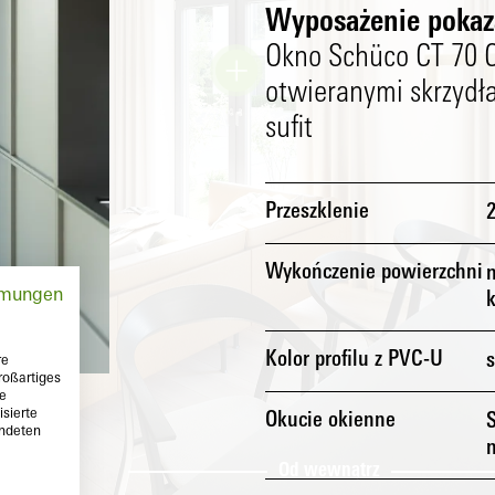
Wyposażenie pokaza
Okno Schüco CT 70 C
otwieranymi skrzydła
sufit
Przeszklenie
Wykończenie powierzchni
mmungen
Kolor profilu z PVC-U
s
re
roßartiges
te
sierte
Okucie okienne
endeten
 zewnątrz
Od wewnątrz