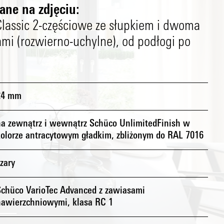
ne na zdjęciu:
lassic 2-częściowe ze słupkiem i dwoma
mi (rozwierno-uchylne), od podłogi po
24 mm
na zewnątrz i wewnątrz Schüco UnlimitedFinish w
kolorze antracytowym gładkim, zbliżonym do RAL 7016
zary
Schüco VarioTec Advanced z zawiasami
nawierzchniowymi, klasa RC 1