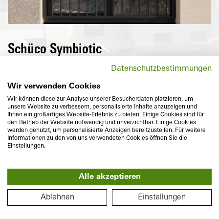
Schüco Symbiotic
Una pregiata e puristica superficie in
Datenschutzbestimmungen
alluminio all'esterno e plastica ad alto
isolamento termico all'interno: la
Wir verwenden Cookies
combinazione perfetta di due materiali
Wir können diese zur Analyse unserer Besucherdaten platzieren, um
unsere Website zu verbessern, personalisierte Inhalte anzuzeigen und
duraturi che con l'estetica complanare
Ihnen ein großartiges Website-Erlebnis zu bieten. Einige Cookies sind für
soddisfano anche le esigenze individuali per
den Betrieb der Website notwendig und unverzichtbar. Einige Cookies
werden genutzt, um personalisierte Anzeigen bereitzustellen. Für weitere
un design sofisticato e una varietà
Informationen zu den von uns verwendeten Cookies öffnen Sie die
cromatica.
Einstellungen.
Alle akzeptieren
360°
PIANTA DEL PIANO
Ablehnen
Einstellungen
Profondità del telaio
Isolamento termico