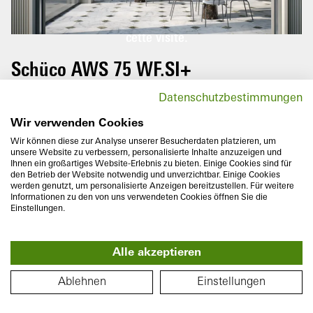
Veuillez faire pivoter votre téléphone
portable pour profiter pleinement de
D
cette visite.
Schüco AWS 75 WF.SI+
Le système de fenêtre en aluminium
Datenschutzbestimmungen
Schüco AWS 75 WF.SI+ (Window Façade
Super Insulated) convainc par une
Wir verwenden Cookies
excellente isolation thermique ainsi que des
Wir können diese zur Analyse unserer Besucherdaten platzieren, um
unsere Website zu verbessern, personalisierte Inhalte anzuzeigen und
largeurs visibles extérieures très étroites –
Ihnen ein großartiges Website-Erlebnis zu bieten. Einige Cookies sind für
que ce soit pour une nouvelle construction
den Betrieb der Website notwendig und unverzichtbar. Einige Cookies
werden genutzt, um personalisierte Anzeigen bereitzustellen. Für weitere
ou une rénovation, en bâtiment résidentiel
Informationen zu den von uns verwendeten Cookies öffnen Sie die
ou commercial.
Einstellungen.
Alle akzeptieren
PLAN
Ablehnen
Einstellungen
Profondeur de construction
Isolation thermique