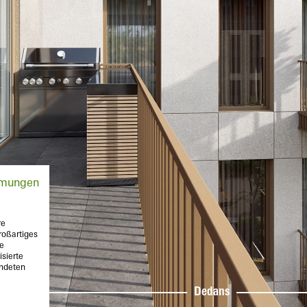
mmungen
re
roßartiges
te
sierte
endeten
Dedans