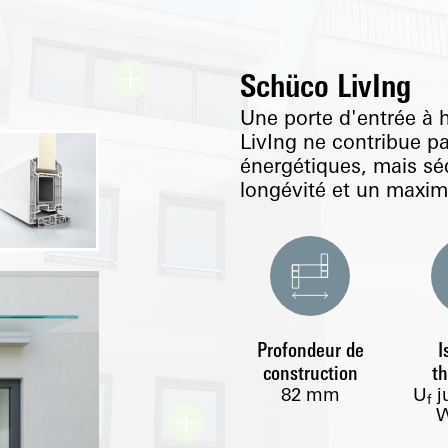
Schüco LivIng
Une porte d'entrée à 
LivIng ne contribue p
énergétiques, mais séd
longévité et un maxim
Profondeur de
I
construction
t
82
mm
U
j
f
W