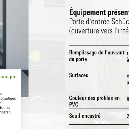
Équipement présent
Porte d'entrée Schüc
(ouverture vers l'inté
Remplissage de l'ouvrant
r
de porte
à
Surfaces
e
mmungen
a
re
Couleur des profilés en
g
roßartiges
te
PVC
sierte
endeten
Seuil encastré
Dehors
Dedans