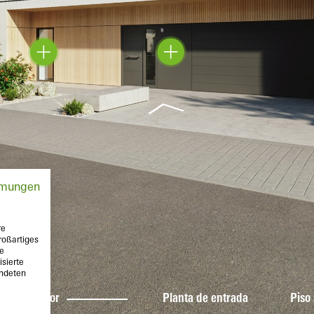
mmungen
re
roßartiges
te
sierte
endeten
Exterior
Planta de entrada
Piso