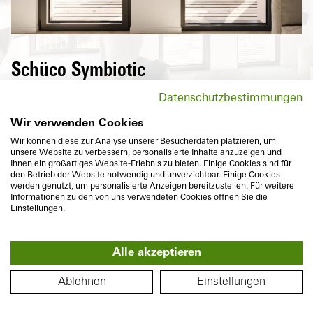
Schüco Symbiotic
Una superficie de aluminio purista de alta
Datenschutzbestimmungen
calidad en el exterior y PVC altamente
aislante en el interior: la combinación
Wir verwenden Cookies
perfecta de dos materiales que además
Wir können diese zur Analyse unserer Besucherdaten platzieren, um
unsere Website zu verbessern, personalisierte Inhalte anzuzeigen und
satisfacen las ideas de diseño individuales
Ihnen ein großartiges Website-Erlebnis zu bieten. Einige Cookies sind für
en cuanto a aspecto enrasado y variedad de
den Betrieb der Website notwendig und unverzichtbar. Einige Cookies
werden genutzt, um personalisierte Anzeigen bereitzustellen. Für weitere
colores.
Informationen zu den von uns verwendeten Cookies öffnen Sie die
Einstellungen.
Alle akzeptieren
360°
PLANO DE PLANTA
Ablehnen
Einstellungen
Profundidad
Aislamiento térmico
74
mm
U
hasta
1,0
W/(m²K)
f