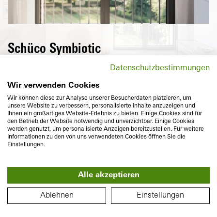
Schüco Symbiotic
Una superficie de aluminio purista de alta
Datenschutzbestimmungen
calidad en el exterior y PVC altamente
aislante en el interior: la combinación
Wir verwenden Cookies
perfecta de dos materiales que además
Wir können diese zur Analyse unserer Besucherdaten platzieren, um
unsere Website zu verbessern, personalisierte Inhalte anzuzeigen und
satisfacen las ideas de diseño individuales
Ihnen ein großartiges Website-Erlebnis zu bieten. Einige Cookies sind für
en cuanto a aspecto enrasado y variedad de
den Betrieb der Website notwendig und unverzichtbar. Einige Cookies
werden genutzt, um personalisierte Anzeigen bereitzustellen. Für weitere
colores.
Informationen zu den von uns verwendeten Cookies öffnen Sie die
Einstellungen.
Alle akzeptieren
360°
PLANO DE PLANTA
Ablehnen
Einstellungen
Profundidad
Aislamiento térmico
74
mm
U
hasta
1,0
W/(m²K)
f