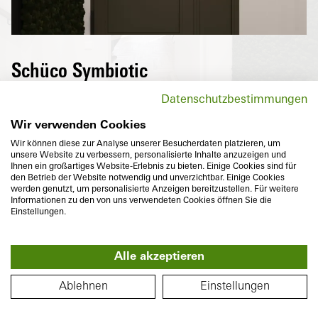
Planta
Schüco Symbiotic
Una superficie de aluminio purista de alta
Datenschutzbestimmungen
calidad en el exterior y PVC altamente
aislante en el interior: la combinación
Wir verwenden Cookies
perfecta de dos materiales que además
Wir können diese zur Analyse unserer Besucherdaten platzieren, um
unsere Website zu verbessern, personalisierte Inhalte anzuzeigen und
satisfacen las ideas de diseño individuales
Ihnen ein großartiges Website-Erlebnis zu bieten. Einige Cookies sind für
en cuanto a aspecto enrasado y variedad de
den Betrieb der Website notwendig und unverzichtbar. Einige Cookies
werden genutzt, um personalisierte Anzeigen bereitzustellen. Für weitere
colores.
Informationen zu den von uns verwendeten Cookies öffnen Sie die
Einstellungen.
Alle akzeptieren
360°
PLANO DE PLANTA
Piso
Ablehnen
Einstellungen
Profundidad
Aislamiento térmico
74
mm
U
hasta
1,0
W/(m²K)
f