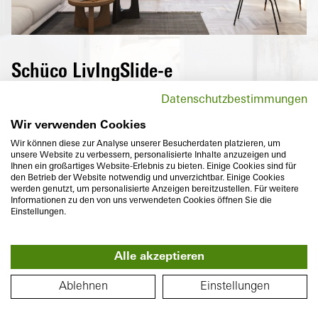
Planta
Schüco LivIngSlide-e
Las puertas correderas-elevadoras de alto
Datenschutzbestimmungen
aislamiento térmico de la serie Schüco
LivIngSlide abren nuevos caminos a la par
Wir verwenden Cookies
que reducen los costes energéticos. Se
Wir können diese zur Analyse unserer Besucherdaten platzieren, um
unsere Website zu verbessern, personalisierte Inhalte anzuzeigen und
pueden configurar de manera individual en
Ihnen ein großartiges Website-Erlebnis zu bieten. Einige Cookies sind für
lo que respecta a tamaño, forma, colores y
den Betrieb der Website notwendig und unverzichtbar. Einige Cookies
werden genutzt, um personalisierte Anzeigen bereitzustellen. Für weitere
equipamientos de confort y seguridad.
Informationen zu den von uns verwendeten Cookies öffnen Sie die
Einstellungen.
Alle akzeptieren
360°
PLANO DE PLANTA
Piso
Ablehnen
Einstellungen
Profundidad
Aislamiento térmico
194 / 82
mm
U
hasta
1,3
W/(m²K)
f