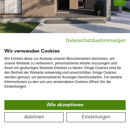
Planta
Movimiento y Zoom
Información del Producto
Datenschutzbestimmungen
Cambio de localización
Wir verwenden Cookies
Wir können diese zur Analyse unserer Besucherdaten platzieren, um
unsere Website zu verbessern, personalisierte Inhalte anzuzeigen und
Ihnen ein großartiges Website-Erlebnis zu bieten. Einige Cookies sind für
den Betrieb der Website notwendig und unverzichtbar. Einige Cookies
werden genutzt, um personalisierte Anzeigen bereitzustellen. Für weitere
Informationen zu den von uns verwendeten Cookies öffnen Sie die
Einstellungen.
Alle akzeptieren
360°
PLANO DE PLANTA
Piso
Ablehnen
Einstellungen