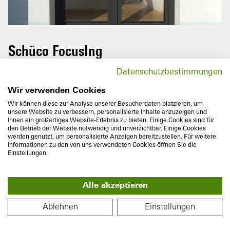
Gire su teléfono móvil para disfrutar
de este recorrido en su totalidad.
Schüco FocusIng
Las balconeras de la innovadora serie
Datenschutzbestimmungen
Schüco FocusIng nos convencen por su
moderno aspecto con formas rectilíneas y
Wir verwenden Cookies
reducida separación entre marco y hoja.
Wir können diese zur Analyse unserer Besucherdaten platzieren, um
unsere Website zu verbessern, personalisierte Inhalte anzuzeigen und
Ihnen ein großartiges Website-Erlebnis zu bieten. Einige Cookies sind für
den Betrieb der Website notwendig und unverzichtbar. Einige Cookies
werden genutzt, um personalisierte Anzeigen bereitzustellen. Für weitere
Informationen zu den von uns verwendeten Cookies öffnen Sie die
Einstellungen.
Profundidad
Aislamiento térmico
Alle akzeptieren
70/76
mm
U
hasta
1,1
W/(m²K)
f
PLANO DE PLANTA
Ablehnen
Einstellungen