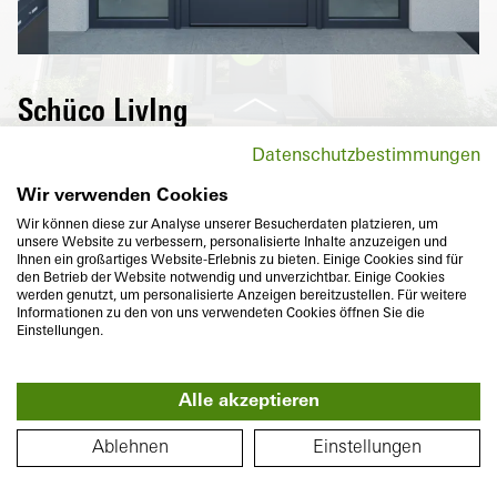
Schüco LivIng
Una puerta de entrada de alto aislamiento
Datenschutzbestimmungen
térmico de la serie Schüco LivIng no solo
contribuye al ahorro energético, sino que
Wir verwenden Cookies
también le ofrece una gran libertad de
Wir können diese zur Analyse unserer Besucherdaten platzieren, um
unsere Website zu verbessern, personalisierte Inhalte anzuzeigen und
diseño, alta durabilidad y el máximo nivel
Ihnen ein großartiges Website-Erlebnis zu bieten. Einige Cookies sind für
de seguridad.
den Betrieb der Website notwendig und unverzichtbar. Einige Cookies
werden genutzt, um personalisierte Anzeigen bereitzustellen. Für weitere
Informationen zu den von uns verwendeten Cookies öffnen Sie die
Einstellungen.
Alle akzeptieren
360°
PLANO DE PLANTA
Profundidad
Aislamiento térmico
Ablehnen
Einstellungen
82
mm
U
hasta
1,3
W/(m²K)
f