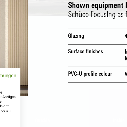
Shown equipment h
Schüco FocusIng as fl
Glazing
Surface finishes
I
PVC-U profile colour
mmungen
re
roßartiges
te
sierte
endeten
Outside
Inside