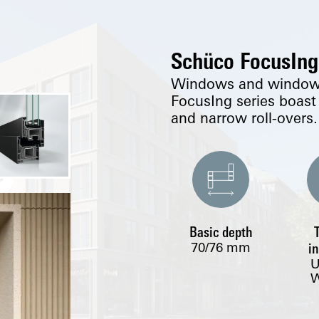
Schüco FocusIng
Windows and window 
FocusIng series boast 
and narrow roll-overs.
Basic depth
70/76
mm
i
W