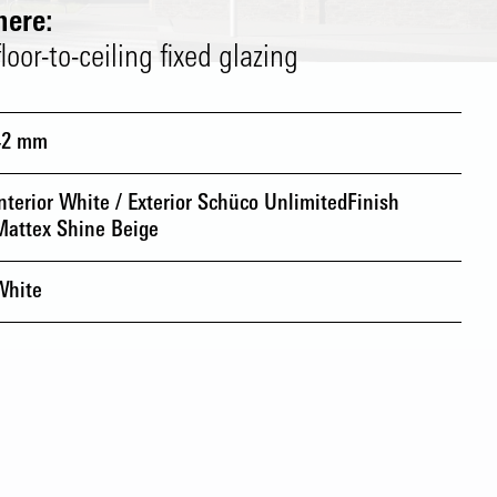
ere:
oor-to-ceiling fixed glazing
42 mm
nterior White / Exterior Schüco UnlimitedFinish
Mattex Shine Beige
White