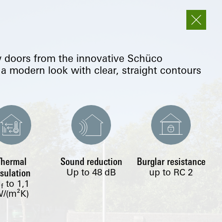
doors from the innovative Schüco
a modern look with clear, straight contours
Thermal
Sound reduction
Burglar resistance
Up to 48 dB
up to RC 2
nsulation
U
to
1,1
f
/(m²K)