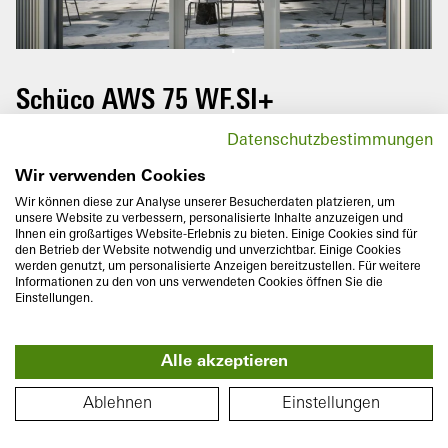
Please rotate your mobile to enjoy the
full tour experience.
Schüco AWS 75 WF.SI+
The Schüco aluminium window system
Datenschutzbestimmungen
AWS 75 WF.SI+ (Window Façade Super
Insulated) boasts impressive thermal
Wir verwenden Cookies
insulation and narrow exterior face widths –
Wir können diese zur Analyse unserer Besucherdaten platzieren, um
unsere Website zu verbessern, personalisierte Inhalte anzuzeigen und
for use in new builds or renovations, and
Ihnen ein großartiges Website-Erlebnis zu bieten. Einige Cookies sind für
private residential homes or commercial
den Betrieb der Website notwendig und unverzichtbar. Einige Cookies
werden genutzt, um personalisierte Anzeigen bereitzustellen. Für weitere
buildings.
Informationen zu den von uns verwendeten Cookies öffnen Sie die
Einstellungen.
Alle akzeptieren
FLOOR PLAN
Ablehnen
Einstellungen
Basic depth
Thermal insulation
75
mm
U
to
0,8
W/(m²K)
f