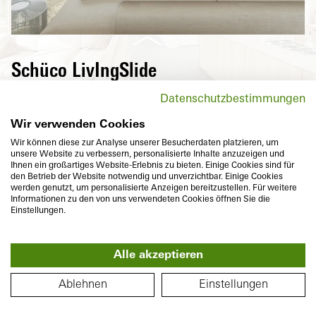
Schüco LivIngSlide
Highly thermally insulated lift-and-slide
Datenschutzbestimmungen
doors from the Schüco LivIngSlide series
open up new spaces and lower energy
Wir verwenden Cookies
costs. Their design can be customised in
Wir können diese zur Analyse unserer Besucherdaten platzieren, um
unsere Website zu verbessern, personalisierte Inhalte anzuzeigen und
terms of size, shape, colours, and comfort
Ihnen ein großartiges Website-Erlebnis zu bieten. Einige Cookies sind für
and safety fittings.
den Betrieb der Website notwendig und unverzichtbar. Einige Cookies
werden genutzt, um personalisierte Anzeigen bereitzustellen. Für weitere
Informationen zu den von uns verwendeten Cookies öffnen Sie die
Einstellungen.
Alle akzeptieren
360°
FLOOR PLAN
Basic depth
Thermal insulation
Ablehnen
Einstellungen
194 / 82
mm
U
to
1,3
W/(m²K)
To
f