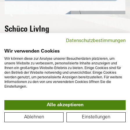
Schüco LivIng
Highly thermally insulated windows from
Datenschutzbestimmungen
the Schüco LivIng series not only reduce
energy costs, but also provide maximum
Wir verwenden Cookies
comfort and diverse design options.
Wir können diese zur Analyse unserer Besucherdaten platzieren, um
unsere Website zu verbessern, personalisierte Inhalte anzuzeigen und
Ihnen ein großartiges Website-Erlebnis zu bieten. Einige Cookies sind für
den Betrieb der Website notwendig und unverzichtbar. Einige Cookies
werden genutzt, um personalisierte Anzeigen bereitzustellen. Für weitere
Informationen zu den von uns verwendeten Cookies öffnen Sie die
Einstellungen.
Basic depth
Thermal insulation
Alle akzeptieren
82
mm
U
to
0,96
W/(m²K)
f
360°
FLOOR PLAN
Ablehnen
Einstellungen
To