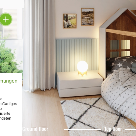
mmungen
re
roßartiges
te
sierte
endeten
Ground floor
Top floor