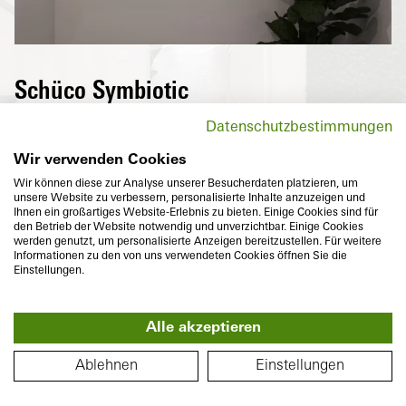
Gro
Schüco Symbiotic
A high-quality, puristic aluminium surface
Datenschutzbestimmungen
on the outside and highly thermally
insulated PVC-U on the inside – the perfect
Wir verwenden Cookies
combination of two durable materials,
Wir können diese zur Analyse unserer Besucherdaten platzieren, um
unsere Website zu verbessern, personalisierte Inhalte anzuzeigen und
which also meet individual design and
Ihnen ein großartiges Website-Erlebnis zu bieten. Einige Cookies sind für
colour requirements with their flush-fitted
den Betrieb der Website notwendig und unverzichtbar. Einige Cookies
werden genutzt, um personalisierte Anzeigen bereitzustellen. Für weitere
appearance.
Informationen zu den von uns verwendeten Cookies öffnen Sie die
Einstellungen.
Alle akzeptieren
360°
FLOOR PLAN
To
Ablehnen
Einstellungen
Basic depth
Thermal insulation
74
mm
U
to
1,0
W/(m²K)
f