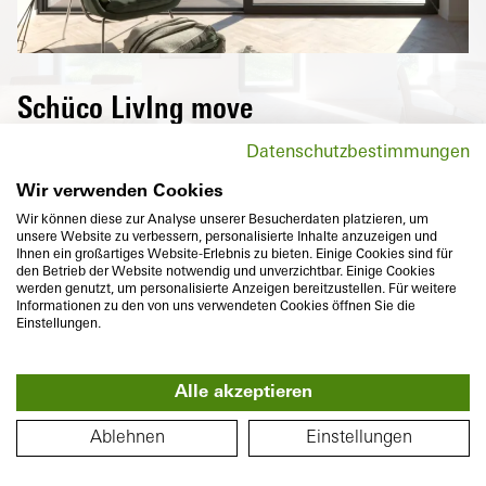
Schüco LivIng move
In terms of convenience, energy efficiency,
Datenschutzbestimmungen
security and design, the PVC-U sliding
system Schüco LivIng move offers first-rate
Wir verwenden Cookies
individual solutions for both commercial
Wir können diese zur Analyse unserer Besucherdaten platzieren, um
unsere Website zu verbessern, personalisierte Inhalte anzuzeigen und
and private properties. It is specifically
Ihnen ein großartiges Website-Erlebnis zu bieten. Einige Cookies sind für
designed for use as a sliding window
den Betrieb der Website notwendig und unverzichtbar. Einige Cookies
werden genutzt, um personalisierte Anzeigen bereitzustellen. Für weitere
system.
Informationen zu den von uns verwendeten Cookies öffnen Sie die
Einstellungen.
Alle akzeptieren
360°
FLOOR PLAN
Ablehnen
Einstellungen
Basic depth
Thermal insulation
159 / 82
mm
U
to
1,1
W/(m²K)
f