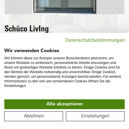
Schüco LivIng
Highly thermally insulated windows from
Datenschutzbestimmungen
the Schüco LivIng series not only reduce
energy costs, but also provide maximum
Wir verwenden Cookies
comfort and diverse design options.
Wir können diese zur Analyse unserer Besucherdaten platzieren, um
unsere Website zu verbessern, personalisierte Inhalte anzuzeigen und
Ihnen ein großartiges Website-Erlebnis zu bieten. Einige Cookies sind für
den Betrieb der Website notwendig und unverzichtbar. Einige Cookies
werden genutzt, um personalisierte Anzeigen bereitzustellen. Für weitere
Informationen zu den von uns verwendeten Cookies öffnen Sie die
Einstellungen.
Basic depth
Thermal insulation
Alle akzeptieren
82
mm
U
to
0,96
W/(m²K)
f
360°
FLOOR PLAN
Ablehnen
Einstellungen