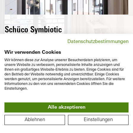
Schüco Symbiotic
Außen eine hochwertige, puristische
Datenschutzbestimmungen
Aluminium-Oberfläche und innen
hochwärmedämmender Kunststoff – Die
Wir verwenden Cookies
perfekte Kombination von zwei langlebigen
Wir können diese zur Analyse unserer Besucherdaten platzieren, um
unsere Website zu verbessern, personalisierte Inhalte anzuzeigen und
Materialien, die mit der flächenbündigen
Ihnen ein großartiges Website-Erlebnis zu bieten. Einige Cookies sind für
Optik zudem individuelle Vorstellungen an
den Betrieb der Website notwendig und unverzichtbar. Einige Cookies
werden genutzt, um personalisierte Anzeigen bereitzustellen. Für weitere
anspruchsvolles Design und Farbvielfalt
Informationen zu den von uns verwendeten Cookies öffnen Sie die
erfüllen.
Einstellungen.
Alle akzeptieren
360°
GRUNDRISS
Ablehnen
Einstellungen
Bautiefe
Wärmedämmung