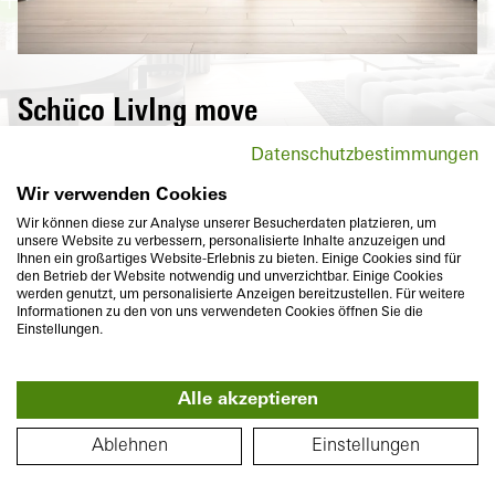
Schüco LivIng move
W
Das Kunststoff-Schiebesystem Schüco
Datenschutzbestimmungen
LivIng move bietet in Bezug auf Komfort,
Energieeffizienz, Sicherheit und Design
Wir verwenden Cookies
individuelle Lösungen auf höchstem
Wir können diese zur Analyse unserer Besucherdaten platzieren, um
unsere Website zu verbessern, personalisierte Inhalte anzuzeigen und
Niveau. Es ist u.a. auch für den Einsatz als
Ihnen ein großartiges Website-Erlebnis zu bieten. Einige Cookies sind für
Fenster mit Schiebefunktion konzipiert.
den Betrieb der Website notwendig und unverzichtbar. Einige Cookies
werden genutzt, um personalisierte Anzeigen bereitzustellen. Für weitere
Informationen zu den von uns verwendeten Cookies öffnen Sie die
Einstellungen.
Alle akzeptieren
360°
GRUNDRISS
Bautiefe
Wärmedämmung
Ablehnen
Einstellungen
159 / 82
mm
U
bis
1,1
W/(m²K)
f