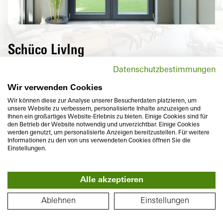
Schüco LivIng
Hochwärmedämmende Fenster der Schüco
Datenschutzbestimmungen
LivIng Serie senken nicht nur
Energiekosten, sondern überzeugen auch
Wir verwenden Cookies
mit maximalem Komfort und vielfältigen
Wir können diese zur Analyse unserer Besucherdaten platzieren, um
unsere Website zu verbessern, personalisierte Inhalte anzuzeigen und
Designvarianten.
Ihnen ein großartiges Website-Erlebnis zu bieten. Einige Cookies sind für
den Betrieb der Website notwendig und unverzichtbar. Einige Cookies
werden genutzt, um personalisierte Anzeigen bereitzustellen. Für weitere
Informationen zu den von uns verwendeten Cookies öffnen Sie die
Einstellungen.
Alle akzeptieren
Bautiefe
Wärmedämmung
360°
82
mm
U
bis
0,96
W/(m²K)
GRUNDRISS
f
Ablehnen
Einstellungen