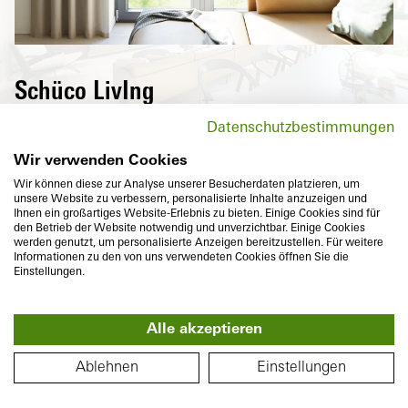
Schüco LivIng
Hochwärmedämmende Fenster der Schüco
Datenschutzbestimmungen
LivIng Serie senken nicht nur
Energiekosten, sondern überzeugen auch
Wir verwenden Cookies
mit maximalem Komfort und vielfältigen
Wir können diese zur Analyse unserer Besucherdaten platzieren, um
unsere Website zu verbessern, personalisierte Inhalte anzuzeigen und
Designvarianten.
Ihnen ein großartiges Website-Erlebnis zu bieten. Einige Cookies sind für
den Betrieb der Website notwendig und unverzichtbar. Einige Cookies
werden genutzt, um personalisierte Anzeigen bereitzustellen. Für weitere
Informationen zu den von uns verwendeten Cookies öffnen Sie die
Einstellungen.
Alle akzeptieren
Bautiefe
Wärmedämmung
360°
82
mm
U
bis
0,96
W/(m²K)
GRUNDRISS
f
Ablehnen
Einstellungen