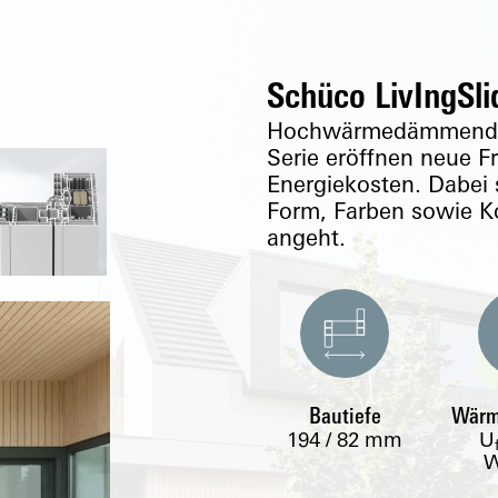
Schüco LivIngSli
Hochwärmedämmende H
Serie eröffnen neue F
Energiekosten. Dabei s
Form, Farben sowie K
angeht.
Bautiefe
Wär
194 / 82
mm
U
W