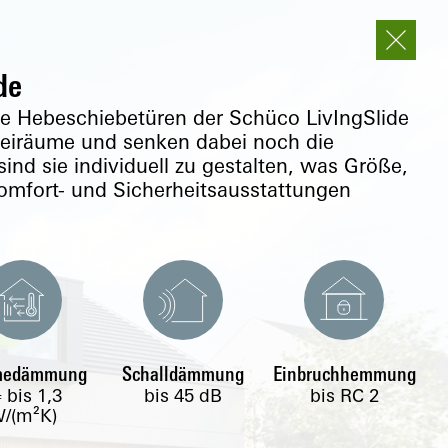
de
ebeschiebetüren der Schüco LivIngSlide
reiräume und senken dabei noch die
ind sie individuell zu gestalten, was Größe,
omfort- und Sicherheitsausstattungen
medämmung
Schalldämmung
Einbruchhemmung
bis
1,3
bis 45 dB
bis RC 2
f
/(m²K)