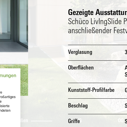
Gezeigte Ausstattun
Schüco LivIngSlide 
anschließender Fest
Verglasung
Oberflächen
mmungen
Kunststoff-Profilfarbe
re
roßartiges
te
Beschlag
sierte
endeten
Außen
EG
OG
Griffe
S