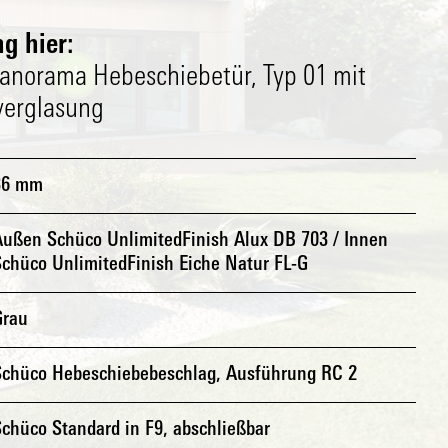
g hier:
Panorama Hebeschiebetür, Typ 01 mit
verglasung
36 mm
Außen Schüco UnlimitedFinish Alux DB 703 / Innen
Schüco UnlimitedFinish Eiche Natur FL-G
Grau
Schüco Hebeschiebebeschlag, Ausführung RC 2
chüco Standard in F9, abschließbar