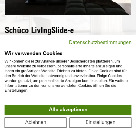
Schüco LivIngSlide-e
Hochwärmedämmende Hebeschiebetüren
Datenschutzbestimmungen
der Schüco LivIngSlide-e Serie eröffnen
neue Freiräume und senken dabei noch die
Wir verwenden Cookies
Energiekosten. Mit einem elektrischen
Wir können diese zur Analyse unserer Besucherdaten platzieren, um
unsere Website zu verbessern, personalisierte Inhalte anzuzeigen und
Antrieb für Hebeschiebetüren der Schüco
Ihnen ein großartiges Website-Erlebnis zu bieten. Einige Cookies sind für
LivIng Serie lassen sich auch groß
den Betrieb der Website notwendig und unverzichtbar. Einige Cookies
werden genutzt, um personalisierte Anzeigen bereitzustellen. Für weitere
dimensionierte Kunststoff-Schiebetüren
Informationen zu den von uns verwendeten Cookies öffnen Sie die
bequem per Schalter oder über eine
Einstellungen.
SmartHome-Lösung öffnen und schließen.
Alle akzeptieren
360°
GRUNDRISS
Ablehnen
Einstellungen