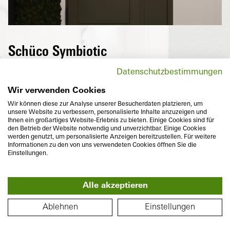
Schüco Symbiotic
Außen eine hochwertige, puristische
Datenschutzbestimmungen
Aluminium-Oberfläche und innen
hochwärmedämmender Kunststoff – Die
Wir verwenden Cookies
perfekte Kombination von zwei langlebigen
Wir können diese zur Analyse unserer Besucherdaten platzieren, um
unsere Website zu verbessern, personalisierte Inhalte anzuzeigen und
Materialien, die mit der flächenbündigen
Ihnen ein großartiges Website-Erlebnis zu bieten. Einige Cookies sind für
Optik zudem individuelle Vorstellungen an
den Betrieb der Website notwendig und unverzichtbar. Einige Cookies
werden genutzt, um personalisierte Anzeigen bereitzustellen. Für weitere
anspruchsvolles Design und Farbvielfalt
Informationen zu den von uns verwendeten Cookies öffnen Sie die
erfüllen.
Einstellungen.
Alle akzeptieren
360°
GRUNDRISS
Ablehnen
Einstellungen
Bautiefe
Wärmedämmung