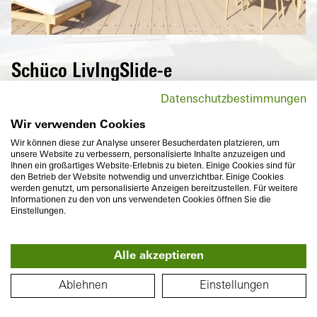
P
Schüco LivIngSlide-e
Vysoce tepelně izolující posuvné zdvižné
Datenschutzbestimmungen
dveře řady Schüco LivIngSlide otevírají
nové volné prostory a při tom ještě snižují
Wir verwenden Cookies
náklady na energie. Při tom je možné je
Wir können diese zur Analyse unserer Besucherdaten platzieren, um
unsere Website zu verbessern, personalisierte Inhalte anzuzeigen und
individuálně ztvárnit, pokud jde o velikost,
Ihnen ein großartiges Website-Erlebnis zu bieten. Einige Cookies sind für
tvar, barvy a také komfortní a bezpečnostní
den Betrieb der Website notwendig und unverzichtbar. Einige Cookies
werden genutzt, um personalisierte Anzeigen bereitzustellen. Für weitere
vybavení.
Informationen zu den von uns verwendeten Cookies öffnen Sie die
Einstellungen.
Alle akzeptieren
360°
PŮDORYS
Ablehnen
Einstellungen
Stavební hloubka
Tepelná izolace
194 / 82
mm
U
do
1,3
W/(m²K)
f